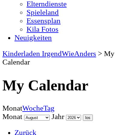
Elterndienste
Spieleland
Essensplan
Kila Fotos
Neuigkeiten
Kinderladen IrgendWieAnders
>
My
Calendar
My Calendar
Monat
Woche
Tag
Monat
Jahr
Zurück