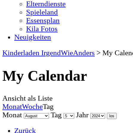
Elterndienste
Spieleland
Essensplan
Kila Fotos
Neuigkeiten
Kinderladen IrgendWieAnders
>
My Calen
My Calendar
Ansicht als
Liste
Monat
Woche
Tag
Monat
Tag
Jahr
Zurück