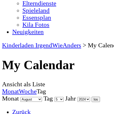
Elterndienste
Spieleland
Essensplan
Kila Fotos
Neuigkeiten
Kinderladen IrgendWieAnders
>
My Calen
My Calendar
Ansicht als
Liste
Monat
Woche
Tag
Monat
Tag
Jahr
Zurück