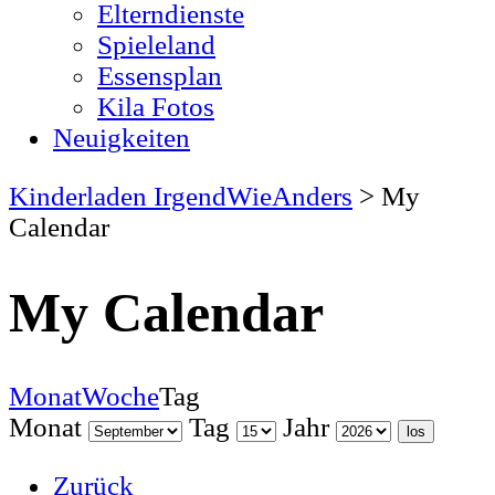
Elterndienste
Spieleland
Essensplan
Kila Fotos
Neuigkeiten
Kinderladen IrgendWieAnders
>
My
Calendar
My Calendar
Monat
Woche
Tag
Monat
Tag
Jahr
Zurück