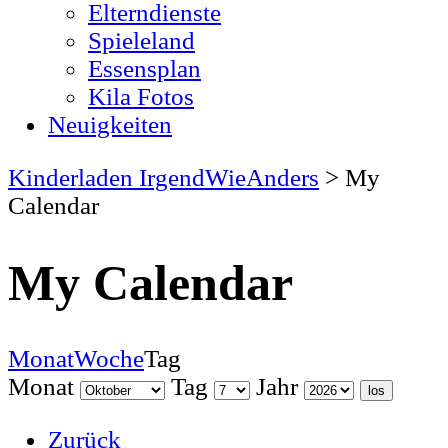
Elterndienste
Spieleland
Essensplan
Kila Fotos
Neuigkeiten
Kinderladen IrgendWieAnders
>
My
Calendar
My Calendar
Monat
Woche
Tag
Monat
Tag
Jahr
Zurück