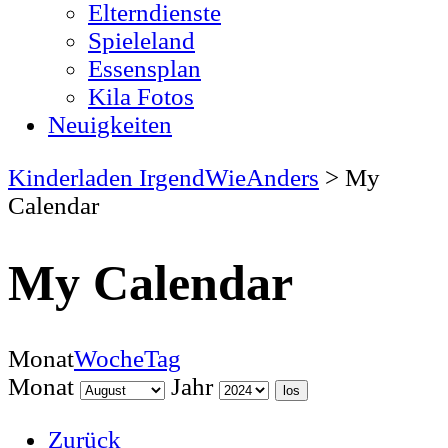
Elterndienste
Spieleland
Essensplan
Kila Fotos
Neuigkeiten
Kinderladen IrgendWieAnders
>
My
Calendar
My Calendar
Monat
Woche
Tag
Monat
Jahr
Zurück