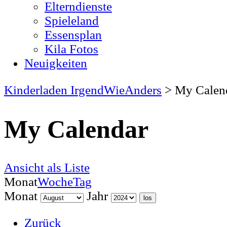
Elterndienste
Spieleland
Essensplan
Kila Fotos
Neuigkeiten
Kinderladen IrgendWieAnders
>
My Calen
My Calendar
Ansicht als
Liste
Monat
Woche
Tag
Monat
Jahr
Zurück