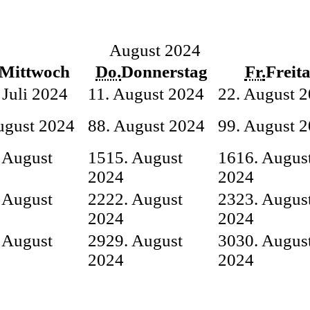
August 2024
Mittwoch
Do.
Donnerstag
Fr.
Freit
 Juli 2024
1
1. August 2024
2
2. August 
ugust 2024
8
8. August 2024
9
9. August 
 August
15
15. August
16
16. Augus
2024
2024
 August
22
22. August
23
23. Augus
2024
2024
 August
29
29. August
30
30. Augus
2024
2024