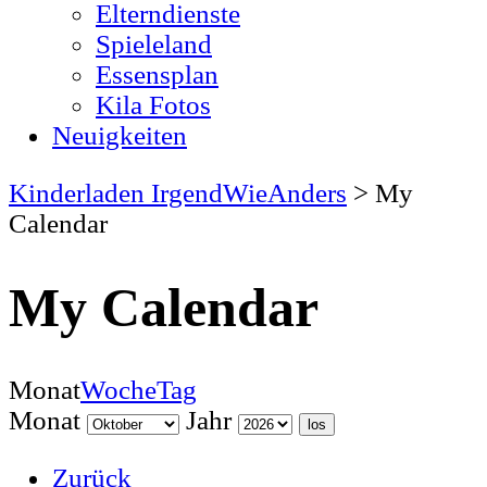
Elterndienste
Spieleland
Essensplan
Kila Fotos
Neuigkeiten
Kinderladen IrgendWieAnders
>
My
Calendar
My Calendar
Monat
Woche
Tag
Monat
Jahr
Zurück