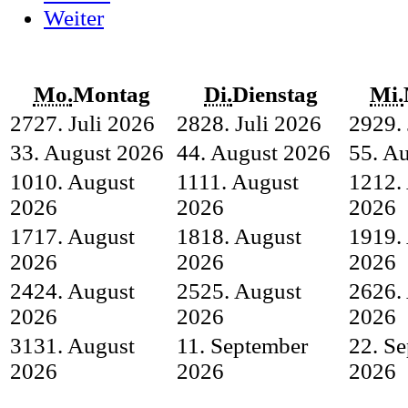
Weiter
Mo.
Montag
Di.
Dienstag
Mi.
27
27. Juli 2026
28
28. Juli 2026
29
29.
3
3. August 2026
4
4. August 2026
5
5. A
10
10. August
11
11. August
12
12.
2026
2026
2026
17
17. August
18
18. August
19
19.
2026
2026
2026
24
24. August
25
25. August
26
26.
2026
2026
2026
31
31. August
1
1. September
2
2. S
2026
2026
2026