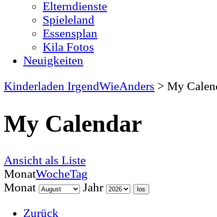
Elterndienste
Spieleland
Essensplan
Kila Fotos
Neuigkeiten
Kinderladen IrgendWieAnders
>
My Calen
My Calendar
Ansicht als
Liste
Monat
Woche
Tag
Monat
Jahr
Zurück