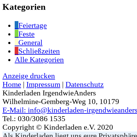
Kategorien
Feiertage
Feste
General
Schließzeiten
Alle Kategorien
Anzeige
drucken
Home
|
Impressum
|
Datenschutz
Kinderladen IrgendwieAnders
Wilhelmine-Gemberg-Weg 10, 10179
E-Mail: info@kinderladen-irgendwieanders
Tel.: 030/3086 1535
Copyright © Kinderladen e.V. 2020
Als Kinderladen liegt uns eure Privatsphär