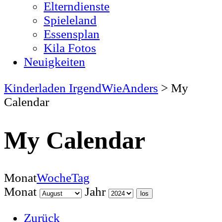
Elterndienste
Spieleland
Essensplan
Kila Fotos
Neuigkeiten
Kinderladen IrgendWieAnders
>
My
Calendar
My Calendar
Monat
Woche
Tag
Monat
Jahr
Zurück