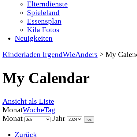
Elterndienste
Spieleland
Essensplan
Kila Fotos
Neuigkeiten
Kinderladen IrgendWieAnders
>
My Calen
My Calendar
Ansicht als
Liste
Monat
Woche
Tag
Monat
Jahr
Zurück