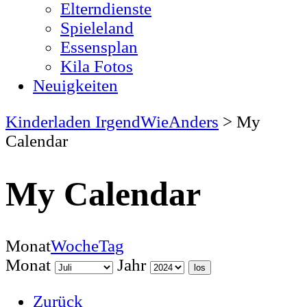
Elterndienste
Spieleland
Essensplan
Kila Fotos
Neuigkeiten
Kinderladen IrgendWieAnders
>
My
Calendar
My Calendar
Monat
Woche
Tag
Monat
Jahr
Zurück