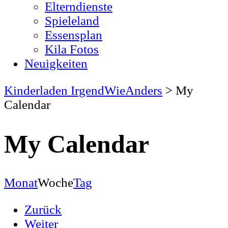
Elterndienste
Spieleland
Essensplan
Kila Fotos
Neuigkeiten
Kinderladen IrgendWieAnders
>
My
Calendar
My Calendar
Monat
Woche
Tag
Zurück
Weiter