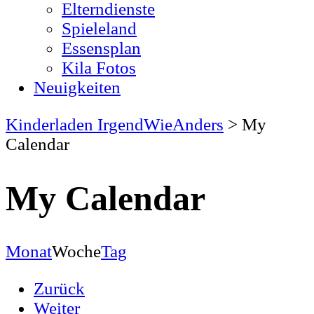
Elterndienste
Spieleland
Essensplan
Kila Fotos
Neuigkeiten
Kinderladen IrgendWieAnders
>
My
Calendar
My Calendar
Monat
Woche
Tag
Zurück
Weiter