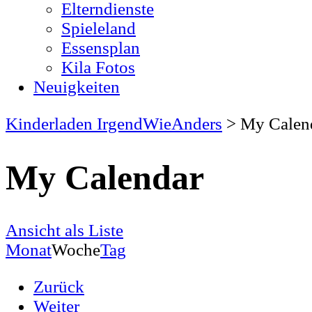
Elterndienste
Spieleland
Essensplan
Kila Fotos
Neuigkeiten
Kinderladen IrgendWieAnders
>
My Calen
My Calendar
Ansicht als
Liste
Monat
Woche
Tag
Zurück
Weiter