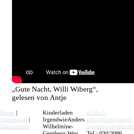
„Gute Nacht, Willi Wiberg“,
gelesen von Antje
Home
|
Kinderladen
E-Mail:
Impressum
|
IrgendwieAnders
info@kinderladen-
Datenschutz
Wilhelmine-
irgendwieanders.de
Gemberg-Weg
Tel.: 030/3086