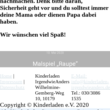
nachmachen. Denk bitte daran,
Sicherheit geht vor und du solltest immer
deine Mama oder dienen Papa dabei
haben.
Wir wünschen viel Spaß!
10. Mai 2020
Malspiel „Raupe“
Home
|
Kinderladen
E-Mail:
Impressum
|
IrgendwieAnders
info@kinderladen-
Datenschutz
Wilhelmine-
irgendwieanders.de
Gemberg-Weg
Tel.: 030/3086
10, 10179
1535
Copyright © Kinderladen e.V. 2020