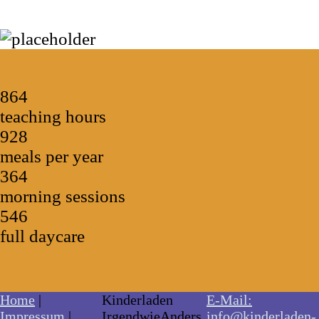
864
teaching hours
928
meals per year
364
morning sessions
546
full daycare
Home
|
Kinderladen
E-Mail:
Impressum
|
IrgendwieAnders
info@kinderladen-