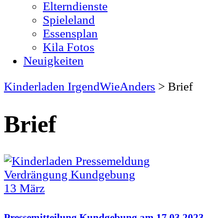
Elterndienste
Spieleland
Essensplan
Kila Fotos
Neuigkeiten
Kinderladen IrgendWieAnders
>
Brief
Brief
13
März
Pressemitteilung Kundgebung am 17.03.2023