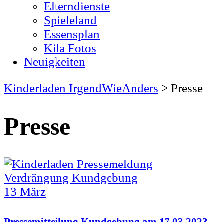
Elterndienste
Spieleland
Essensplan
Kila Fotos
Neuigkeiten
Kinderladen IrgendWieAnders
>
Presse
Presse
13
März
Pressemitteilung Kundgebung am 17.03.2023